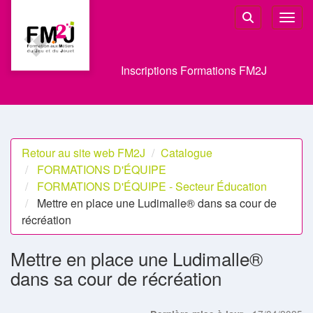
Aller au menu principal
Aller au contenu principal
Personnaliser l'interface
Toggl
Rechercher u
Inscriptions Formations FM2J
Retour au site web FM2J
Catalogue
FORMATIONS D'ÉQUIPE
FORMATIONS D'ÉQUIPE - Secteur Éducation
Mettre en place une Ludimalle® dans sa cour de
récréation
Mettre en place une Ludimalle®
dans sa cour de récréation