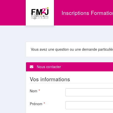
Aller au menu principal
Aller au contenu principal
Personnaliser l'interface
Inscriptions Formati
Vous avez une question ou une demande particulièr
Nous contacter
Vos informations
Nom
Prénom