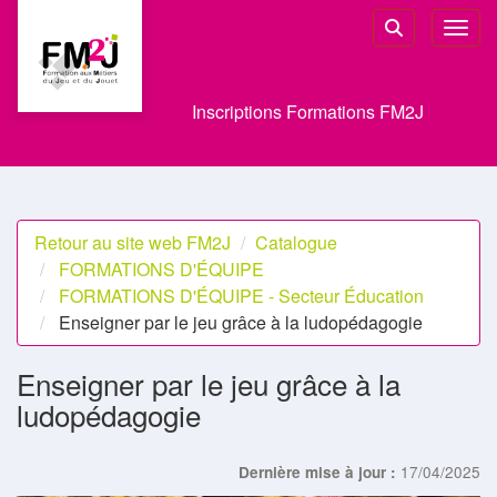
Aller au menu principal
Aller au contenu principal
Personnaliser l'interface
Toggl
Rechercher u
Inscriptions Formations FM2J
Retour au site web FM2J
Catalogue
FORMATIONS D'ÉQUIPE
FORMATIONS D'ÉQUIPE - Secteur Éducation
Enseigner par le jeu grâce à la ludopédagogie
Enseigner par le jeu grâce à la
ludopédagogie
17/04/2025
Dernière mise à jour :