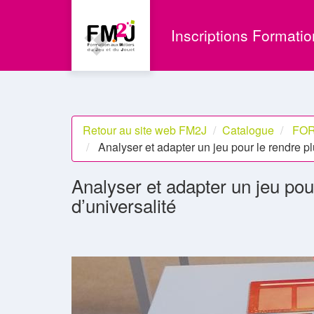
Aller au menu principal
Aller au contenu principal
Personnaliser l'interface
Inscriptions Formati
Retour au site web FM2J
Catalogue
FOR
Analyser et adapter un jeu pour le rendre plu
Analyser et adapter un jeu pour
d’universalité