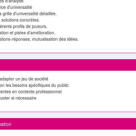
xes d'analyse.
ice d'universalité
 grille d'universalité détaillée.
 solutions concrètes.
férents profils de joueurs.
ation et pistes d'amélioration.
tions-réponses, mutualisation des idées.
t adapter un jeu de société
elon les besoins spécifiques du public
nentes en contexte professionnel
juster si nécessaire
mation