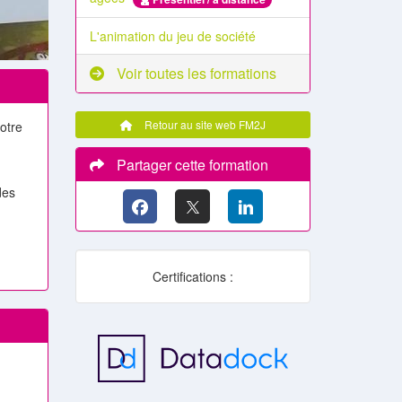
L'animation du jeu de société
Voir toutes les formations
Retour au site web FM2J
otre
Partager cette formation
des
Certifications :