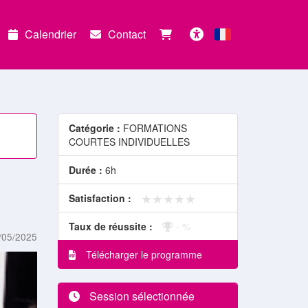
Calendrier
Contact
Français
Accessibilité
Catégorie :
FORMATIONS
COURTES INDIVIDUELLES
Durée :
6h
★★★★★
★★★★★
Satisfaction :
Taux de réussite :
- %
/05/2025
Télécharger le programme
Session sélectionnée