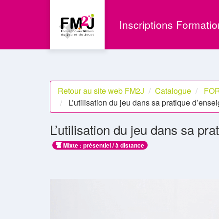
Aller au menu principal
Aller au contenu principal
Personnaliser l'interface
Inscriptions Formati
Retour au site web FM2J
Catalogue
FOR
L’utilisation du jeu dans sa pratique d’ense
L’utilisation du jeu dans sa pr
Mixte : présentiel / à distance