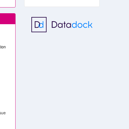
tion
ssue