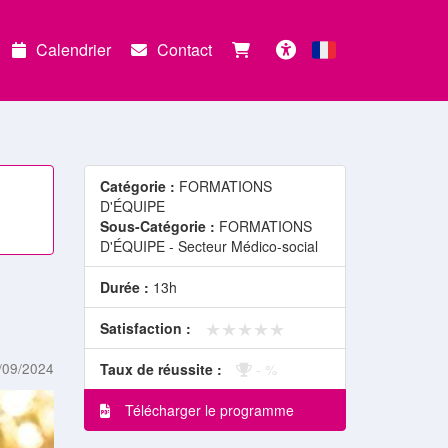
Calendrier
Contact
Français
Accessibilité
Catégorie :
FORMATIONS
D'ÉQUIPE
Sous-Catégorie :
FORMATIONS
D'ÉQUIPE - Secteur Médico-social
Durée :
13h
★★★★★
★★★★★
Satisfaction :
/09/2024
Taux de réussite :
- %
Télécharger le programme