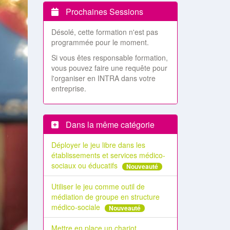
Prochaines Sessions
Désolé, cette formation n'est pas
programmée pour le moment.
Si vous êtes responsable formation,
vous pouvez faire une requête pour
l'organiser en INTRA dans votre
entreprise.
Dans la même catégorie
Déployer le jeu libre dans les
établissements et services médico-
sociaux ou éducatifs
Nouveauté
Utiliser le jeu comme outil de
médiation de groupe en structure
médico-sociale
Nouveauté
Mettre en place un chariot