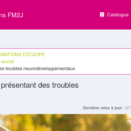
ons FM2J
Catalogue
MATIONS D'ÉQUIPE
social
t des troubles neurodéveloppementaux
s présentant des troubles
27
Dernière mise à jour :