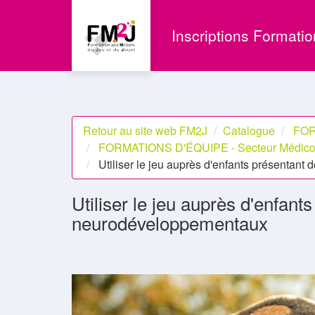
Aller au menu principal
Aller au contenu principal
Personnaliser l'interface
Inscriptions Formati
Retour au site web FM2J
Catalogue
FOR
FORMATIONS D'ÉQUIPE - Secteur Médico-
Utiliser le jeu auprès d'enfants présentan
Utiliser le jeu auprès d'enfant
neurodéveloppementaux