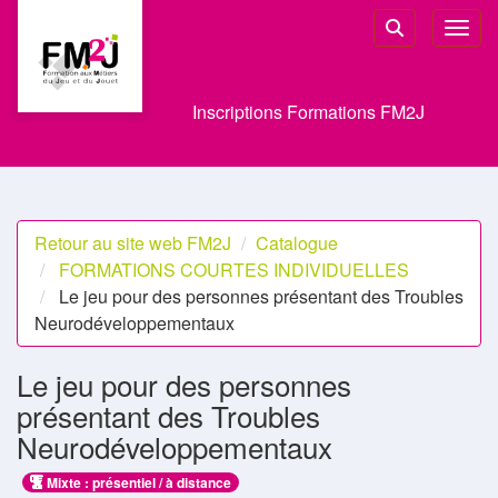
Aller au menu principal
Aller au contenu principal
Personnaliser l'interface
Toggl
Rechercher u
Inscriptions Formations FM2J
Retour au site web FM2J
Catalogue
FORMATIONS COURTES INDIVIDUELLES
Le jeu pour des personnes présentant des Troubles
Neurodéveloppementaux
Le jeu pour des personnes
présentant des Troubles
Neurodéveloppementaux
Mixte : présentiel / à distance