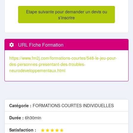
Etape suivante pour demander un devis ou
s'inscrire
URL Fiche Formation
https://www.fm2j.com/formations-courtes/548-le-jeu-pour-
des-personnes-presentant-des-troubles-
neurodeveloppementaux.html
Catégorie :
FORMATIONS COURTES INDIVIDUELLES
Durée :
6h30min
★★★★★
★★★★★
Satisfaction :