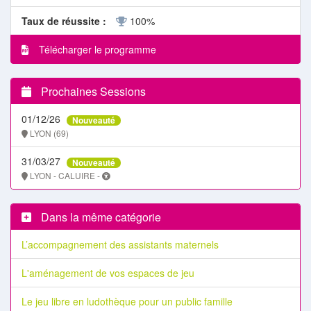
Taux de réussite :
100%
Télécharger le programme
Prochaines Sessions
01/12/26
Nouveauté
LYON (69)
31/03/27
Nouveauté
LYON - CALUIRE -
Dans la même catégorie
L’accompagnement des assistants maternels
L'aménagement de vos espaces de jeu
Le jeu libre en ludothèque pour un public famille