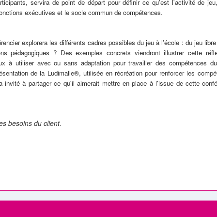
icipants, servira de point de départ pour définir ce qu'est l'activité de jeu
les fonctions exécutives et le socle commun de compétences.
érencier explorera les différents cadres possibles du jeu à l'école : du jeu libre
ons pédagogiques ? Des exemples concrets viendront illustrer cette réfle
 à utiliser avec ou sans adaptation pour travailler des compétences du
ésentation de la Ludimalle®, utilisée en récréation pour renforcer les comp
nvité à partager ce qu'il aimerait mettre en place à l'issue de cette conf
es besoins du client.