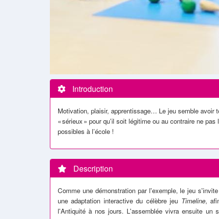
Introduction
Motivation, plaisir, apprentissage… Le jeu semble avoir to
«
s
é
rieux
»
pour qu
’
il soit l
é
gitime ou au contraire ne pas
possibles à l’école !
Description
Comme une démonstration par l'exemple, le jeu s'invite
une adaptation interactive du célèbre jeu
Timeline
, af
l'Antiquité à nos jours. L'assemblée vivra ensuite un