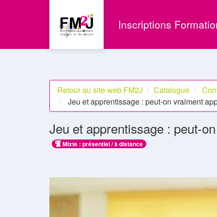
Aller au menu principal
Aller au contenu principal
Personnaliser l'interface
Inscriptions Formati
Retour au site web FM2J
Catalogue
Con
Jeu et apprentissage : peut-on vraiment app
Jeu et apprentissage : peut-on
Mixte : présentiel / à distance