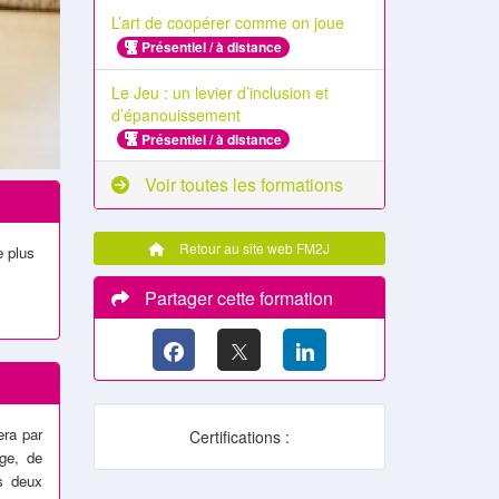
L’art de coopérer comme on joue
Présentiel / à distance
Le Jeu : un levier d’inclusion et
d’épanouissement
Présentiel / à distance
Voir toutes les formations
Retour au site web FM2J
e plus
Partager cette formation
era par
Certifications :
age
, de
es deux