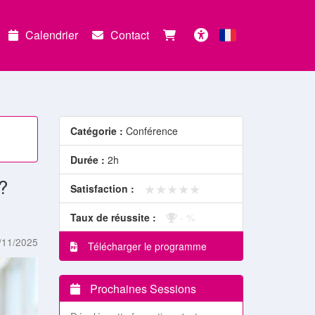
Calendrier
Contact
Français
Accessibilité
Catégorie :
Conférence
Durée :
2h
?
★★★★★
★★★★★
Satisfaction :
Taux de réussite :
- %
/11/2025
Télécharger le programme
Prochaines Sessions