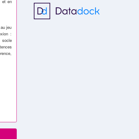
, et en
 au jeu
xion :
 socle
étences
érence,