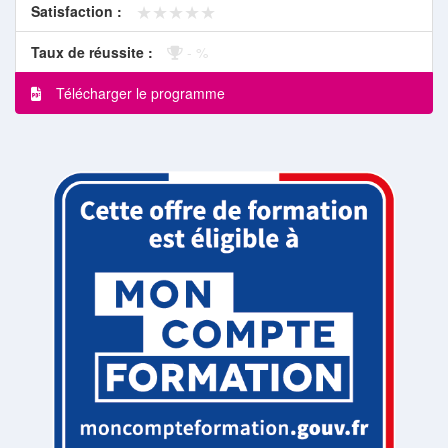
★★★★★
★★★★★
Satisfaction :
Taux de réussite :
- %
Télécharger le programme