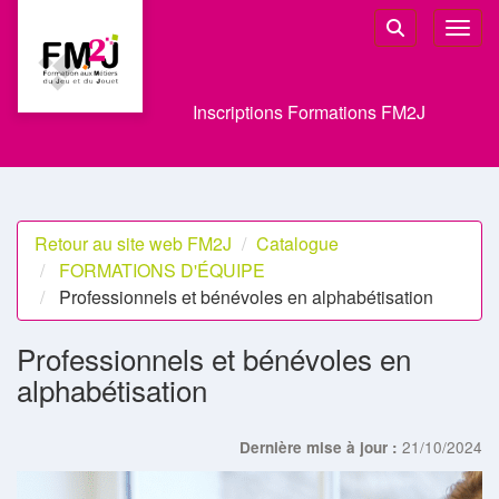
Aller au menu principal
Aller au contenu principal
Personnaliser l'interface
Toggl
Rechercher u
Inscriptions Formations FM2J
Retour au site web FM2J
Catalogue
FORMATIONS D'ÉQUIPE
Professionnels et bénévoles en alphabétisation
Professionnels et bénévoles en
alphabétisation
21/10/2024
Dernière mise à jour :